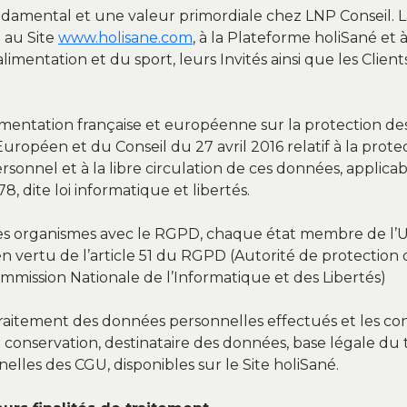
fondamental et une valeur primordiale chez LNP Conseil. 
 au Site
www.holisane.com
, à la Plateforme holiSané et 
alimentation et du sport, leurs Invités ainsi que les Clien
mentation française et européenne sur la protection des
opéen et du Conseil du 27 avril 2016 relatif à la prote
onnel et à la libre circulation de ces données, applicabl
78, dite loi informatique et libertés.
des organismes avec le RGPD, chaque état membre de l’U
 vertu de l’article 51 du RGPD (Autorité de protection 
mmission Nationale de l’Informatique et des Libertés)
traitement des données personnelles effectués et les co
conservation, destinataire des données, base légale du tra
elles des CGU, disponibles sur le Site holiSané.